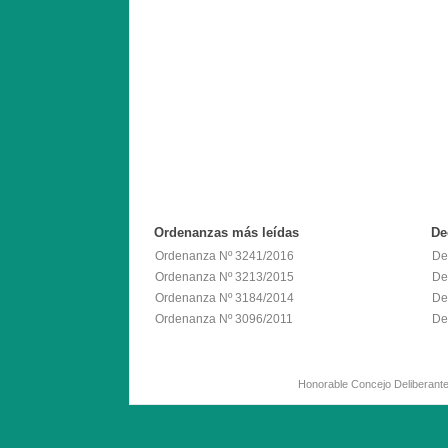
Ordenanzas
más leídas
De
Ordenanza Nº 3241/2016
De
Ordenanza Nº 3213/2015
De
Ordenanza Nº 3184/2014
De
Ordenanza Nº 3096/2011
De
Honorable Concejo Deliber