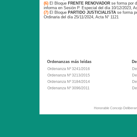
(6)
El Bloque
FRENTE RENOVADOR
se forma por 
informa en Sesión P. Especial del día 10/12/2023, A
(7)
El Bloque
PARTIDO JUSTICIALISTA
se forma p
Ordinaria del día 25/11/2024, Acta N° 1121
Ordenanzas
más leídas
De
Ordenanza Nº 3241/2016
De
Ordenanza Nº 3213/2015
De
Ordenanza Nº 3184/2014
De
Ordenanza Nº 3096/2011
De
Honorable Concejo Delib