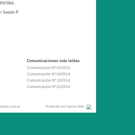
 PATRIA,
n Sesión P.
Comunicaciones
más leídas
Comunicación Nº 02/2015
Comunicación Nº 04/2014
Comunicación Nº 10/2014
Comunicación Nº 02/2014
Email: hcd25@yahoo.com.ar
Producido por
Karma Web