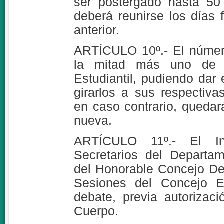
ser postergado hasta 50 
deberá reunirse los días 
anterior.
ARTÍCULO 10º.- El númer
la mitad más uno de 
Estudiantil, pudiendo dar
girarlos a sus respectiv
en caso contrario, quedar
nueva.
ARTÍCULO 11º.- El In
Secretarios del Departa
del Honorable Concejo Del
Sesiones del Concejo Es
debate, previa autorizac
Cuerpo.