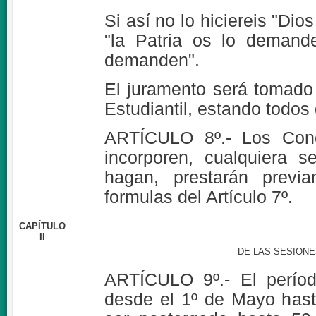
Si así no lo hiciereis "Dio
"la Patria os lo demand
demanden".
El juramento será tomado 
Estudiantil, estando todos 
ARTÍCULO 8º.- Los Conce
incorporen, cualquiera 
hagan, prestarán previ
formulas del Artículo 7º.
CAPÍTULO
II
DE LAS SESION
ARTÍCULO 9º.- El perío
desde el 1º de Mayo hast