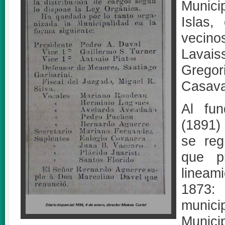
Munici
Islas,
vecin
Lavai
Gregor
Casaval
Al fun
(1891)
se reg
que p
linea
1873:
munic
Munic