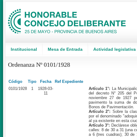
Institucional
Mesa de Entrada
Actividad legislativa
Ordenanza Nº 0101/1928
Código
Tipo
Fecha
Ref Expediente
0101/1928
1
1928-03-
Artículo 1°:
La Municipali
11
del decreto N° 205 del P
noviembre 27 de 1927 po
pavimento la suma de do
Bonos de Pavimentación.
Artículo 2°:
Sobre la clas
por el denominado "adoquin
al ya existente en esta ciu
Artículo 3°:
Declárese oblig
calles: 8 de 30 a 31 (una c
a 6 (tres cuadras); 30 de