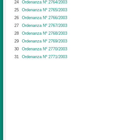
24
Ordenanza Nº 2764/2003
25
Ordenanza Nº 2765/2003
26
Ordenanza Nº 2766/2003
27
Ordenanza Nº 2767/2003
28
Ordenanza Nº 2768/2003
29
Ordenanza Nº 2769/2003
30
Ordenanza Nº 2770/2003
31
Ordenanza Nº 2771/2003