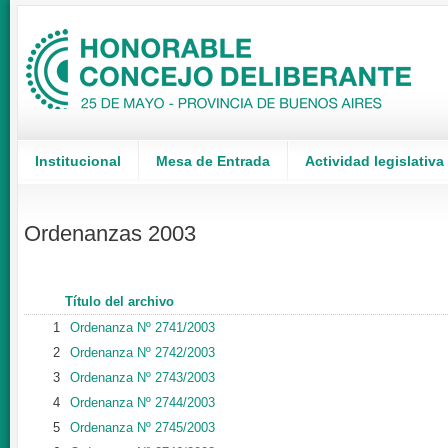
Institucional
Mesa de Entrada
Actividad legislativa
Ordenanzas 2003
Título del archivo
1
Ordenanza Nº 2741/2003
2
Ordenanza Nº 2742/2003
3
Ordenanza Nº 2743/2003
4
Ordenanza Nº 2744/2003
5
Ordenanza Nº 2745/2003