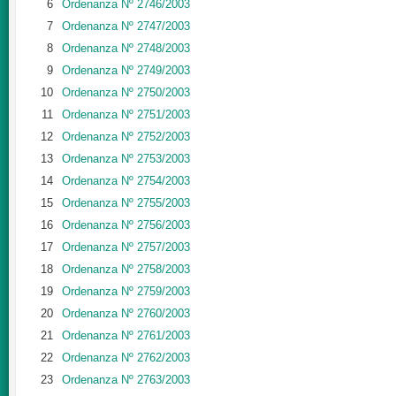
6
Ordenanza Nº 2746/2003
7
Ordenanza Nº 2747/2003
8
Ordenanza Nº 2748/2003
9
Ordenanza Nº 2749/2003
10
Ordenanza Nº 2750/2003
11
Ordenanza Nº 2751/2003
12
Ordenanza Nº 2752/2003
13
Ordenanza Nº 2753/2003
14
Ordenanza Nº 2754/2003
15
Ordenanza Nº 2755/2003
16
Ordenanza Nº 2756/2003
17
Ordenanza Nº 2757/2003
18
Ordenanza Nº 2758/2003
19
Ordenanza Nº 2759/2003
20
Ordenanza Nº 2760/2003
21
Ordenanza Nº 2761/2003
22
Ordenanza Nº 2762/2003
23
Ordenanza Nº 2763/2003