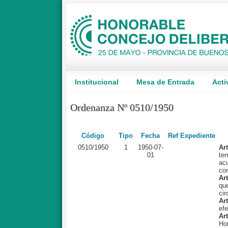
Institucional
Mesa de Entrada
Acti
Ordenanza Nº 0510/1950
Código
Tipo
Fecha
Ref Expediente
0510/1950
1
1950-07-
Ar
01
te
ac
con
Art
qu
cir
Ar
efe
Art
Ho