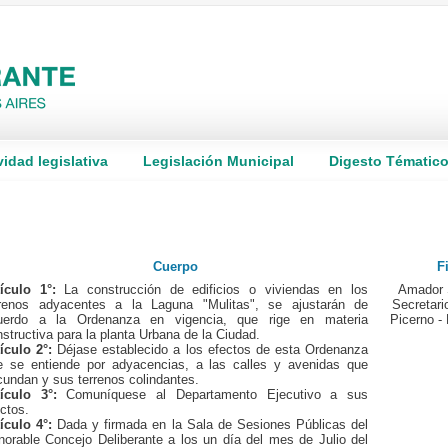
vidad legislativa
Legislación Municipal
Digesto Tématic
Cuerpo
Fi
tículo 1°:
La construcción de edificios o viviendas en los
Amador 
rrenos adyacentes a la Laguna "Mulitas", se ajustarán de
Secretari
uerdo a la Ordenanza en vigencia, que rige en materia
Picerno -
structiva para la planta Urbana de la Ciudad.
ículo 2°:
Déjase establecido a los efectos de esta Ordenanza
e se entiende por adyacencias, a las calles y avenidas que
cundan y sus terrenos colindantes.
tículo 3°:
Comuníquese al Departamento Ejecutivo a sus
ctos.
ículo 4°:
Dada y firmada en la Sala de Sesiones Públicas del
norable Concejo Deliberante a los un día del mes de Julio del