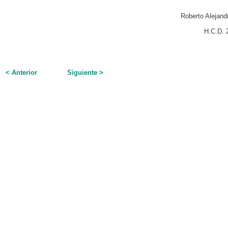
Roberto Alejand
H.C.D. 
< Anterior
Siguiente >