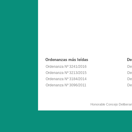
Ordenanzas
más leídas
De
Ordenanza Nº 3241/2016
De
Ordenanza Nº 3213/2015
De
Ordenanza Nº 3184/2014
De
Ordenanza Nº 3096/2011
De
Honorable Concejo Delib