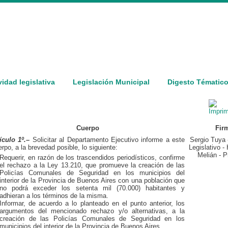
vidad legislativa
Legislación Municipal
Digesto Tématic
Cuerpo
Fir
ículo 1º.
–
Solicitar al Departamento Ejecutivo informe a este
Sergio Tuya 
rpo, a la brevedad posible, lo siguiente:
Legislativo -
Melián - P
Requerir, en razón de los trascendidos periodísticos, confirme
el rechazo a la Ley 13.210, que promueve la creación de las
Policías Comunales de Seguridad en los municipios del
interior de la Provincia de Buenos Aires con una población que
no podrá exceder los setenta mil (70.000) habitantes y
adhieran a los términos de la misma.
Informar, de acuerdo a lo planteado en el punto anterior, los
argumentos del mencionado rechazo y/o alternativas, a la
creación de las Policías Comunales de Seguridad en los
municipios del interior de la Provincia de Buenos Aires.