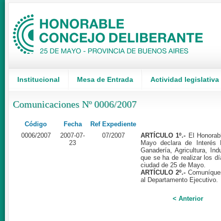
Institucional
Mesa de Entrada
Actividad legislativa
Comunicaciones Nº 0006/2007
Código
Fecha
Ref Expediente
0006/2007
2007-07-
07/2007
ARTÍCULO 1º.-
El Honorabl
23
Mayo declara de Interés L
Ganadería, Agricultura, In
que se ha de realizar los d
ciudad de 25 de Mayo.
ARTÍCULO 2º.-
Comuníques
al Departamento Ejecutivo.
< Anterior