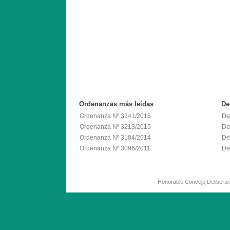
Ordenanzas
más leídas
De
Ordenanza Nº 3241/2016
De
Ordenanza Nº 3213/2015
De
Ordenanza Nº 3184/2014
De
Ordenanza Nº 3096/2011
De
Honorable Concejo Delib