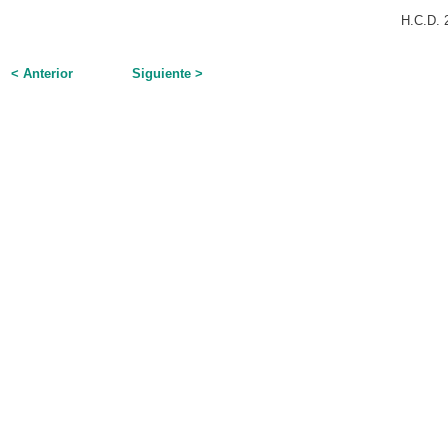
H.C.D. 
< Anterior
Siguiente >