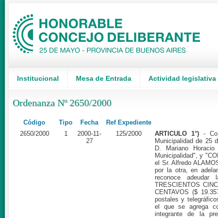
Institucional
Mesa de Entrada
Actividad legislativa
Ordenanza Nº 2650/2000
Código
Tipo
Fecha
Ref Expediente
2650/2000
1
2000-11-
125/2000
ARTICULO 1°)
- Co
27
Municipalidad de 25 d
D. Mariano Horacio
Municipalidad", y "
el Sr. Alfredo ALAMOS
por la otra, en adela
reconoce adeudar
TRESCIENTOS CINC
CENTAVOS ($ 19.357,
postales y telegráfic
el que se agrega c
integrante de la pr