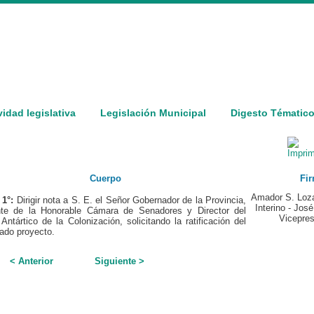
vidad legislativa
Legislación Municipal
Digesto Tématic
Cuerpo
Fir
Amador S. Loza
 1°:
Dirigir nota a S. E. el Señor Gobernador de la Provincia,
Interino - José
nte de la Honorable Cámara de Senadores y Director del
Vicepres
o Antártico de la Colonización, solicitando la ratificación del
ado proyecto.
< Anterior
Siguiente >