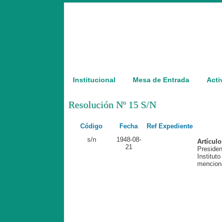
Institucional
Mesa de Entrada
Acti
Resolución Nº 15 S/N
Código
Fecha
Ref Expediente
s/n
1948-08-
Artículo
21
Preside
Institut
mencion