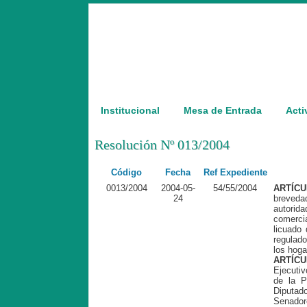
Institucional
Mesa de Entrada
Acti
Resolución Nº 013/2004
Código
Fecha
Ref Expediente
0013/2004
2004-05-
54/55/2004
ARTÍC
24
breveda
autorida
comerci
licuado 
regulado
los hoga
ARTÍCU
Ejecuti
de la P
Diputa
Senadore