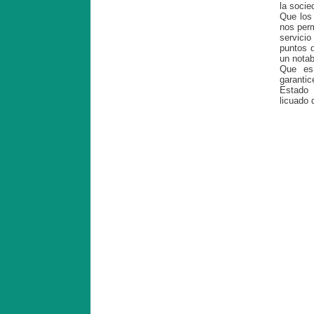
la socie
Que los 
nos perm
servici
puntos d
un notab
Que es 
garantic
Estado 
licuado 