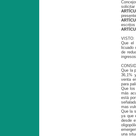
Concejos
solicita
ARTÍCU
present
ARTÍCU
escritos
ARTÍCU
VISTO:
Que el 
licuado 
de redu
ingresos
CONSI
Que la p
36,1% y
venta en
para pal
Que los 
más acu
está por
señalada
mas vuln
Que la s
ya que 
desde el
oligopól
emergen
una sit