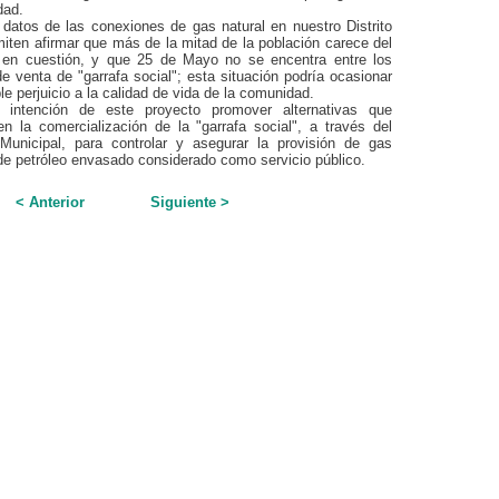
dad.
datos de las conexiones de gas natural en nuestro Distrito
iten afirmar que más de la mitad de la población carece del
o en cuestión, y que 25 de Mayo no se encentra entre los
e venta de "garrafa social"; esta situación podría ocasionar
le perjuicio a la calidad de vida de la comunidad.
intención de este proyecto promover alternativas que
en la comercialización de la "garrafa social", a través del
Municipal, para controlar y asegurar la provisión de gas
de petróleo envasado considerado como servicio público.
< Anterior
Siguiente >