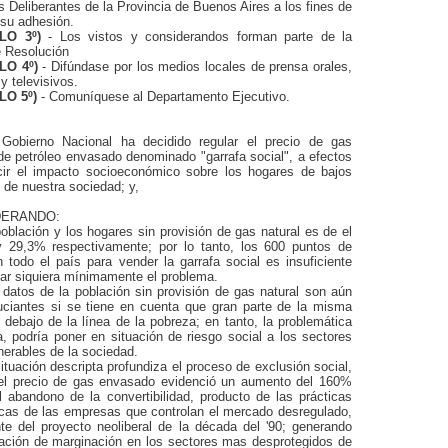
 Deliberantes de la Provincia de Buenos Aires a los fines de
r su adhesión.
LO 3º)
- Los vistos y considerandos forman parte de la
e Resolución
LO 4º)
- Difúndase por los medios locales de prensa orales,
 y televisivos.
LO 5º)
- Comuníquese al Departamento Ejecutivo.
Gobierno Nacional ha decidido regular el precio de gas
de petróleo envasado denominado "garrafa social", a efectos
cir el impacto socioeconómico sobre los hogares de bajos
 de nuestra sociedad; y,
DERANDO:
oblación y los hogares sin provisión de gas natural es de el
 29,3% respectivamente; por lo tanto, los 600 puntos de
 todo el país para vender la garrafa social es insuficiente
iar siquiera mínimamente el problema.
datos de la población sin provisión de gas natural son aún
ciantes si se tiene en cuenta que gran parte de la misma
 debajo de la línea de la pobreza; en tanto, la problemática
, podría poner en situación de riesgo social a los sectores
erables de la sociedad.
ituación descripta profundiza el proceso de exclusión social,
el precio de gas envasado evidenció un aumento del 160%
 abandono de la convertibilidad, producto de las prácticas
icas de las empresas que controlan el mercado desregulado,
te del proyecto neoliberal de la década del '90; generando
uación de marginación en los sectores mas desprotegidos de