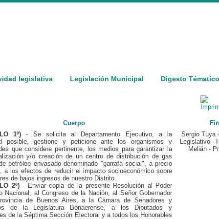
vidad legislativa
Legislación Municipal
Digesto Tématic
Cuerpo
Fir
ULO 1º)
- Se solicita al Departamento Ejecutivo, a la
Sergio Tuya -
d posible, gestione y peticione ante los organismos y
Legislativo -
des que considere pertinente, los medios para garantizar la
Melián - P
alización y/o creación de un centro de distribución de gas
de petróleo envasado denominado "garrafa social", a precio
, a los efectos de reducir el impacto socioeconómico sobre
res de bajos ingresos de nuestro Distrito.
LO 2º)
- Enviar copia de la presente Resolución al Poder
vo Nacional, al Congreso de la Nación, al Señor Gobernador
rovincia de Buenos Aires, a la Cámara de Senadores y
dos de la Legislatura Bonaerense, a los Diputados y
s de la Séptima Sección Electoral y a todos los Honorables