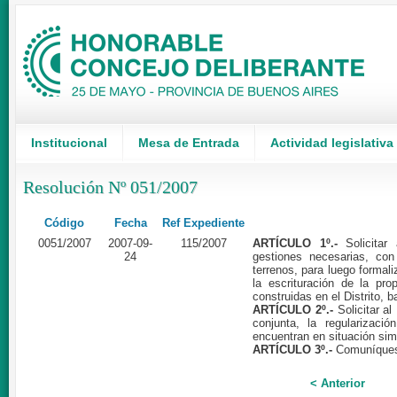
Institucional
Mesa de Entrada
Actividad legislativa
Resolución Nº 051/2007
Código
Fecha
Ref Expediente
0051/2007
2007-09-
115/2007
ARTÍCULO 1º.-
Solicitar 
24
gestiones necesarias, con 
terrenos, para luego formali
la escrituración de la pro
construidas en el Distrito, b
ARTÍCULO 2º.-
Solicitar al
conjunta, la regularizaci
encuentran en situación simi
ARTÍCULO 3º.-
Comuníquese
< Anterior