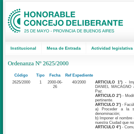
Institucional
Mesa de Entrada
Actividad legislativa
Ordenanza Nº 2625/2000
Código
Tipo
Fecha
Ref Expediente
2625/2000
1
2000-06-
40/2000
ARTICULO 1°)
- I
26
DANIEL MACAGNO a l
Paz.
ARTICULO 2°)
- Modi
pertinente.
ARTICULO 3°)
- Facúl
a) Proceder a la s
denominación;
b) Imponer el nombre 
nuestra Ciudad que n
ARTICULO 4°)
- Comu